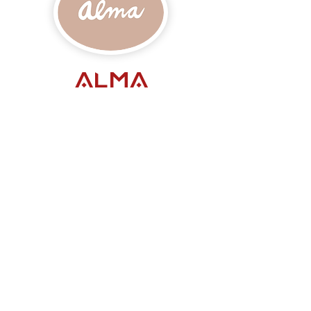
ALMA
Alma je česká značka
botanické péče o pleť, která
nabízí prémiovou přírodní kosmetiku založenou
na
čistých, organických recepturách s vysokou
koncentrací aktivních látek.
VÍCE INFO ZDE