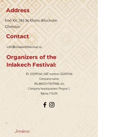
Address
Fort XX, 783 36 Křelov-Břuchotín
Olomouc
Contact
info@inlakechfestival.cz
Organizers of the
Inlakech Festival:
ID:
22209166
| VAT number:
22209166
Company name:
INLAKECH FESTIVAL sro
Company headquarters: Prague 1,
Rybna 716/24
Jméno