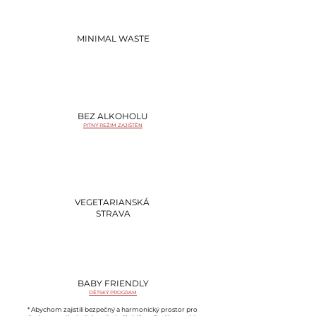
MINIMAL WASTE
BEZ ALKOHOLU
PITNÝ REŽIM ZAJIŠTĚN
VEGETARIANSKÁ
STRAVA
BABY FRIENDLY
DĚTSKÝ PROGRAM
* Abychom zajistili bezpečný a harmonický prostor pro