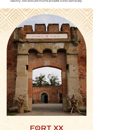
všechny, není bohužel možné přivádět zvířecí kamarády.
FORT XX