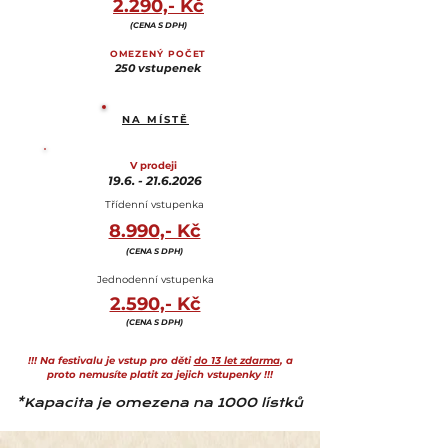
2.290,- Kč
(CENA S DPH)
OMEZENÝ POČET
250 vstupenek
NA MÍSTĚ
V prodeji
19.6. - 21.6.2026
Třídenní vstupenka
8.990,- Kč
(CENA S DPH)
Jednodenní vstupenka
2.590,- Kč
(CENA S DPH)
!!! Na festivalu je vstup pro děti
do 13 let zdarma
, a
proto nemusíte platit za jejich vstupenky !!!
*Kapacita je omezena na 1000 lístků