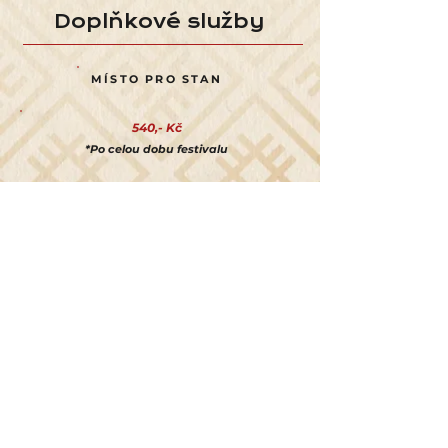
Doplňkové služby
MÍSTO PRO STAN
540,- Kč
*Po celou dobu festivalu
PARKOVÁNÍ
540,- Kč
*Po celou dobu festivalu
GLAMPOVÝ STAN
10.990,- Kč
Omezená kapacita: 10 stanů
VÍCE INFO ZDE