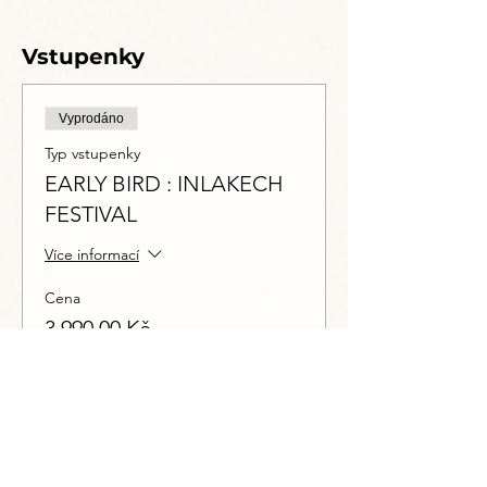
Vstupenky
Vyprodáno
Typ vstupenky
EARLY BIRD : INLAKECH
FESTIVAL
Více informací
Cena
3 990,00 Kč
Včetně DPH
Tato událost je vyprodána
Sdílet událost