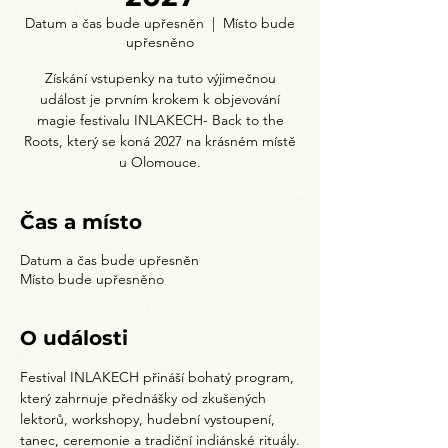
Datum a čas bude upřesněn
  |  
Místo bude
upřesněno
Získání vstupenky na tuto výjimečnou
událost je prvním krokem k objevování
magie festivalu INLAKECH- Back to the
Roots, který se koná 2027 na krásném místě
u Olomouce.
Čas a místo
Datum a čas bude upřesněn
Místo bude upřesněno
O události
Festival INLAKECH přináší bohatý program, 
který zahrnuje přednášky od zkušených 
lektorů, workshopy, hudební vystoupení, 
tanec, ceremonie a tradiční indiánské rituály.